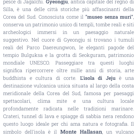
pesce di Jagalchi.
Gyeongju
, antica capitale del regno di
Silla, è una delle città storiche più affascinanti della
Corea del Sud. Conosciuta come il
"museo senza muri"
,
conserva un patrimonio unico di templi, tombe reali e siti
archeologici immersi in un paesaggio naturale
suggestivo. Nel cuore di Gyeongju si trovano i tumuli
reali del Parco Daereungwon, le eleganti pagode del
tempio Bulguksa e la grotta di Seokguram, patrimonio
mondiale UNESCO. Passeggiare tra questi luoghi
significa ripercorrere oltre mille anni di storia, arte
buddhista e cultura di corte.
L'isola di Jeju
è una
destinazione vulcanica unica situata al largo della costa
meridionale della Corea del Sud, famosa per paesaggi
spettacolari, clima mite e una cultura locale
profondamente radicata nelle tradizioni marinare.
Crateri, tunnel di lava e spiagge di sabbia nera rendono
questo luogo ideale per chi ama natura e fotografia. Il
Monte Hallasan
simbolo dell'isola è il
, un vulcano