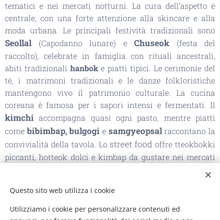
tematici e nei mercati notturni. La cura dell’aspetto è
centrale, con una forte attenzione alla skincare e alla
moda urbana. Le principali festività tradizionali sono
Seollal
Chuseok
(Capodanno lunare) e
(festa del
raccolto), celebrate in famiglia con rituali ancestrali,
abiti tradizionali
hanbok
e piatti tipici. Le cerimonie del
tè, i matrimoni tradizionali e le danze folkloristiche
mantengono vivo il patrimonio culturale. La cucina
coreana è famosa per i sapori intensi e fermentati. Il
kimchi
accompagna quasi ogni pasto, mentre piatti
bibimbap
bulgogi
samgyeopsal
come
,
e
raccontano la
street food
convivialità della tavola. Lo
offre tteokbokki
piccanti, hotteok dolci e kimbap da gustare nei mercati
tradizionali. Tra
K-pop
( musica pop sudcoreana),
K-
drama
(serie TV sudcoreana) e design contemporaneo, la
Questo sito web utilizza i cookie
Corea del Sud è oggi un punto di riferimento culturale
globale, capace di affascinare chi desidera scoprire un
Utilizziamo i cookie per personalizzare contenuti ed
Paese dinamico, radicato nelle proprie tradizioni ma