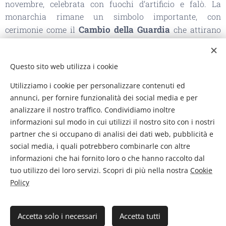
novembre, celebrata con fuochi d’artificio e falò. La
monarchia rimane un simbolo importante, con
Cambio della Guardia
cerimonie come il
che attirano
visitatori da tutto il mondo.La cucina inglese propone
fish and chips
Sunday roast
piatti tipici come il
, il
e la
Questo sito web utilizza i cookie
full English breakfast
. Pub tradizionali, villaggi rurali e
festival musicali contribuiscono a creare un’atmosfera
Utilizziamo i cookie per personalizzare contenuti ed
unica, dove antiche usanze convivono con uno stile di
annunci, per fornire funzionalità dei social media e per
vita moderno e cosmopolita.
analizzare il nostro traffico. Condividiamo inoltre
informazioni sul modo in cui utilizzi il nostro sito con i nostri
partner che si occupano di analisi dei dati web, pubblicità e
social media, i quali potrebbero combinarle con altre
informazioni che hai fornito loro o che hanno raccolto dal
Flyingtour - Viaggi e Vacanze di Pistilli Barbara P. IVA
tuo utilizzo dei loro servizi. Scopri di più nella nostra
Cookie
02290840608
Policy
Polizza professionale Unipol n. 781771833
Fondo di Garanzia Filo Diretto Assicurazioni n. 6006001042/C
licenza 37221 del 24/03/2010 rilasciata dalla provincia di
Accetta solo i necessari
Accetta tutti
Frosinone