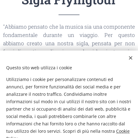
"Abbiamo pensato che la musica sia una componente
fondamentale durante un viaggio. Per questo
abbiamo creato una nostra sigla, pensata per non
farvi dimenticare di noi e per darvi la giusta carica
affinché il vostro viaggio diventi davvero
Questo sito web utilizza i cookie
indimenticabile."
Utilizziamo i cookie per personalizzare contenuti ed
annunci, per fornire funzionalità dei social media e per
DOWNLOAD SIGLA FLYINGTOUR.MP3
analizzare il nostro traffico. Condividiamo inoltre
informazioni sul modo in cui utilizzi il nostro sito con i nostri
partner che si occupano di analisi dei dati web, pubblicità e
social media, i quali potrebbero combinarle con altre
informazioni che hai fornito loro o che hanno raccolto dal
Flyingtour - Viaggi e Vacanze di Pistilli Barbara P. IVA
tuo utilizzo dei loro servizi. Scopri di più nella nostra
Cookie
02290840608