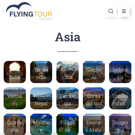
Asia
Thaila
Giappo
Indone
India
ndia
Cina
ne
sia
Vietna
Cambo
Corea
Uzbeki
m
Nepal
gia
del sud
stan
Giorda
Maldiv
Filippi
Emirat
Singap
nia
e
ne
i Arabi
ore