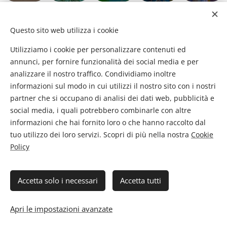
Questo sito web utilizza i cookie
Utilizziamo i cookie per personalizzare contenuti ed
annunci, per fornire funzionalità dei social media e per
analizzare il nostro traffico. Condividiamo inoltre
informazioni sul modo in cui utilizzi il nostro sito con i nostri
partner che si occupano di analisi dei dati web, pubblicità e
social media, i quali potrebbero combinarle con altre
informazioni che hai fornito loro o che hanno raccolto dal
Flyingtour - Viaggi e Vacanze di Pistilli Barbara P. IVA
tuo utilizzo dei loro servizi. Scopri di più nella nostra
Cookie
02290840608
Policy
Polizza professionale Unipol n. 781771833
Fondo di Garanzia Filo Diretto Assicurazioni n. 6006001042/C
licenza 37221 del 24/03/2010 rilasciata dalla provincia di
Accetta solo i necessari
Accetta tutti
Frosinone
Cookie Policy
.
Privacy
Cookies
Apri le impostazioni avanzate